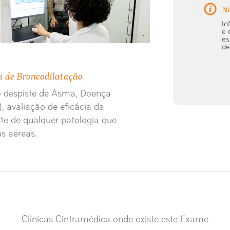
N
In
e 
es
d
a de Broncodilatação
o despiste de Asma, Doença
 avaliação de eficácia da
ste de qualquer patologia que
as aéreas.
Clínicas Cintramédica onde existe este Exame