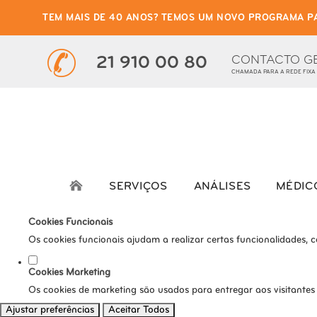
TEM MAIS DE 40 ANOS? TEMOS UM NOVO PROGRAMA P
Defina as suas preferênci
Este website utiliza cookies estritamente necessários, analíticos e func
CONTACTO G
21 910 00 80
CHAMADA PARA A REDE FIXA
Consulte a nossa
política de privacidade e de Cookies
.
Cookies necessários (obrigatório)
Os cookies necessários são cruciais para as funções básicas do s
Cookies Analíticos
Os cookies analíticos são usados para entender como os visitante
SERVIÇOS
ANÁLISES
MÉDIC
tráfego, etc.
Cookies Funcionais
Os cookies funcionais ajudam a realizar certas funcionalidades, 
Cookies Marketing
Os cookies de marketing são usados para entregar aos visitantes
Ajustar preferências
Aceitar Todos