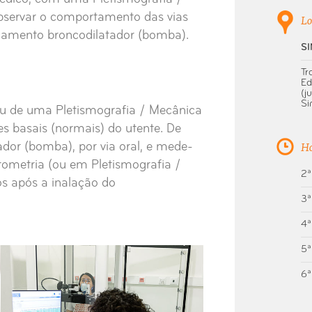
 observar o comportamento das vias
Lo
camento broncodilatador (bomba).
S
Tr
Ed
(j
Si
ou de uma Pletismografia / Mecânica
res basais (normais) do utente. De
Ho
ador (bomba), por via oral, e mede-
irometria (ou em Pletismografia /
2ª
os após a inalação do
3ª
4ª
5ª
6ª