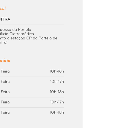
cal
INTRA
avessa da Portela
ifício Cintramédica
unto à estação CP da Portela de
ntra)
rário
 Feira
10h-18h
 Feira
10h-17h
 Feira
10h-18h
 Feira
10h-17h
 Feira
10h-18h