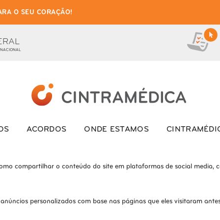
ARA O SEU CORAÇÃO!
as de cookies para este we
ionais, para lhe oferecer uma boa experiência de navegação e acesso a to
ERAL
 NACIONAL
ite e o site não funcionará da maneira pretendida sem eles
s interagem com o site. Esses cookies ajudam a fornecer informações so
OS
ACORDOS
ONDE ESTAMOS
CINTRAMÉDI
como compartilhar o conteúdo do site em plataformas de social media, co
 anúncios personalizados com base nas páginas que eles visitaram antes 