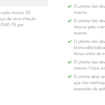
O utente não dev
exame.
ar pelo menos 30
ença de uma infeção
O utente não de
 COVID-19, por
tóxicas pelo me
exame.
O utente não de
broncodilatador
horas antes do 
O utente não deve
intenso 1 hora a
O utente deve ves
que não restrin
expansão do peit