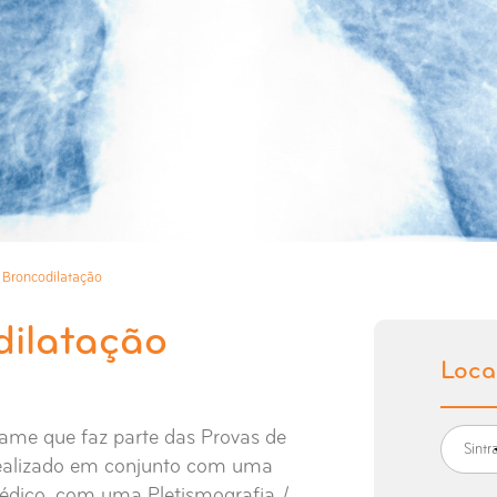
 Broncodilatação
dilatação
Loca
ame que faz parte das Provas de
Sintr
realizado em conjunto com uma
médico, com uma Pletismografia /