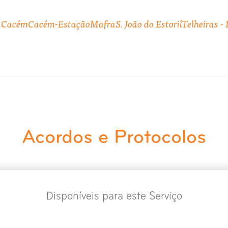
a
Cacém
Cacém-Estação
Mafra
S. João do Estoril
Telheiras -
Acordos e Protocolos
Disponíveis para este Serviço