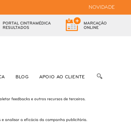
NOVIDADE
bsite.
PORTAL
CINTRAMÉDICA
MARCAÇÃO
das as funcionalidades.
RESULTADOS
ONLINE
bre as métricas do número de visitantes, taxa de rejeição, origem do
CA
BLOG
APOIO AO CLIENTE
letar feedbacks e outros recursos de terceiros.
e analisar a eficácia da campanha publicitária.