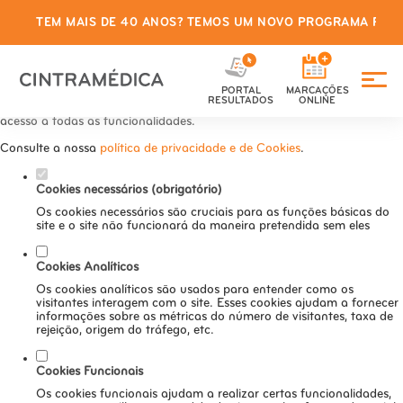
TEM MAIS DE 40 ANOS? TEMOS UM NOVO PROGRAMA PARA
Defina as suas preferências de
cookies para este website.
PORTAL
MARCAÇÕES
Este website utiliza cookies estritamente necessários, analíticos e
RESULTADOS
ONLINE
funcionais, para lhe oferecer uma boa experiência de navegação e
acesso a todas as funcionalidades.
Consulte a nossa
política de privacidade e de Cookies
.
Cookies necessários (obrigatório)
Os cookies necessários são cruciais para as funções básicas do
site e o site não funcionará da maneira pretendida sem eles
Cookies Analíticos
Os cookies analíticos são usados para entender como os
visitantes interagem com o site. Esses cookies ajudam a fornecer
informações sobre as métricas do número de visitantes, taxa de
rejeição, origem do tráfego, etc.
Cookies Funcionais
Os cookies funcionais ajudam a realizar certas funcionalidades,