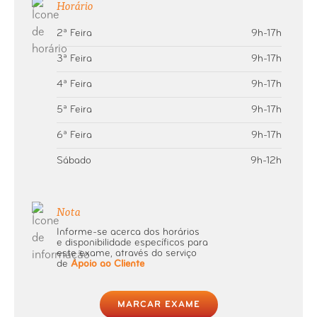
Horário
TC / TAC Maxilar
2ª Feira
9h-17h
TC / TAC Membros Inferiores
3ª Feira
9h-17h
4ª Feira
9h-17h
TC / TAC Membros Superiores
5ª Feira
9h-17h
TC / TAC Ombro
6ª Feira
9h-17h
Sábado
9h-12h
TC / TAC Órbitas
TC / TAC Pé
Nota
Informe-se acerca dos horários
e disponibilidade específicos para
TC / TAC Pélvica
este exame, através do serviço
de
Apoio ao Cliente
TC / TAC Perna
MARCAR EXAME