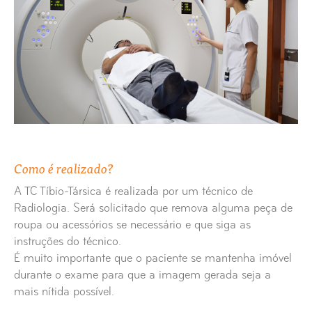
TC / TAC Articulação Temporo-Maxilar
TC / TAC Articulações Sacro-Ilíacas
TC / TAC Bacia
TC / TAC Cávum
TC / TAC Coluna Cervical
Como é realizado?
TC / TAC Coluna Coccígea
A TC Tíbio-Társica é realizada por um técnico de
Radiologia. Será solicitado que remova alguma peça de
roupa ou acessórios se necessário e que siga as
TC / TAC Coluna Dorsal
instruções do técnico.
É muito importante que o paciente se mantenha imóvel
TC / TAC Coluna Lombar
durante o exame para que a imagem gerada seja a
mais nítida possível.
TC / TAC Coluna Sagrada