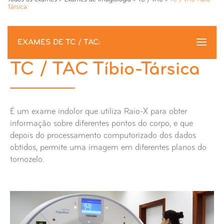
Társica
EXAMES DE TC / TAC:
TC / TAC Tíbio-Társica
TC / TAC Tíbio-Társica
Angio TC / TAC
É um exame indolor que utiliza Raio-X para obter
Entero TC / TAC
informação sobre diferentes pontos do corpo, e que
depois do processamento computorizado dos dados
TC Colonoscopia Virtual
obtidos, permite uma imagem em diferentes planos do
tornozelo.
TC / TAC Abdominal
TC / TAC Articulação Coxo-Femural