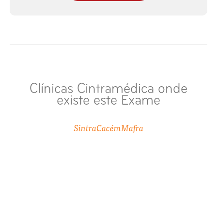
TC / TAC Pescoço
TC / TAC Punho
TC / TAC Renal
TC / TAC Seios Perinasais
Clínicas Cintramédica onde
existe este Exame
TC / TAC Sela Turca
Sintra
Cacém
Mafra
TC / TAC Tórax
Uro TAC / TC