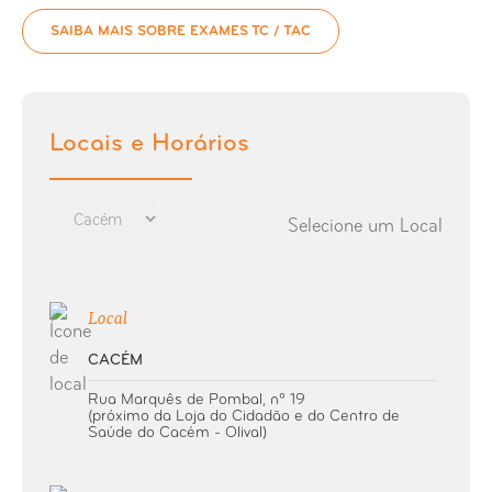
SAIBA MAIS SOBRE EXAMES TC / TAC
TC / TAC Mão
TC / TAC Cotovelo
Locais e Horários
TC / TAC Crânio
TC / TAC Dental Scan
Selecione um Local
TC / TAC dos Ouvidos
Local
TC / TAC Faringe
CACÉM
TC / TAC Joelho
Rua Marquês de Pombal, nº 19
(próximo da Loja do Cidadão e do Centro de
Saúde do Cacém - Olival)
TC / TAC Laringe