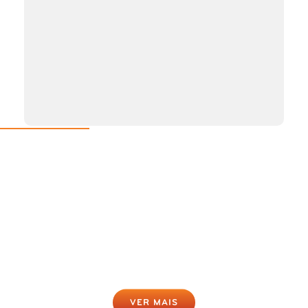
Rastreio da Obesidade Online
Gratuito
Clique para fazer agora
VER MAIS