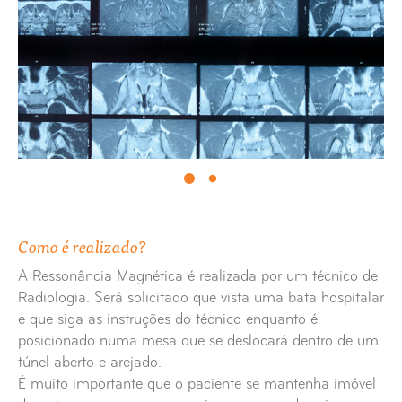
RM Articulação Temporo-Mandibular
(ATM)
RM Bacia
RM Base Crânio
RM Braço
RM Cavidade Oral
Como é realizado?
RM Cavum Faríngeo
A Ressonância Magnética é realizada por um técnico de
Radiologia. Será solicitado que vista uma bata hospitalar
RM Colangioressonância
e que siga as instruções do técnico enquanto é
posicionado numa mesa que se deslocará dentro de um
túnel aberto e arejado.
RM Coluna
É muito importante que o paciente se mantenha imóvel