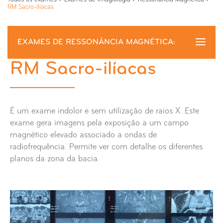
RM Sacro-ilíacas
EXAMES DE RESSONÂNCIA MAGNÉTICA:
RM Sacro-ilíacas
RM Sacro-ilíacas
RM + Estudo Angio
É um exame indolor e sem utilização de raios X. Este
RM Abdominal
exame gera imagens pela exposição a um campo
magnético elevado associado a ondas de
RM Anca
radiofrequência. Permite ver com detalhe os diferentes
planos da zona da bacia.
RM Antebraço
RM Articulações