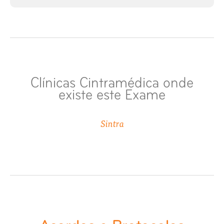
RM Renal
RM Sela Turca / Hipófise
RM Tíbio Társica
Clínicas Cintramédica onde
existe este Exame
RM Toráx
Sintra
RM Intestino / Entero-Ressonância