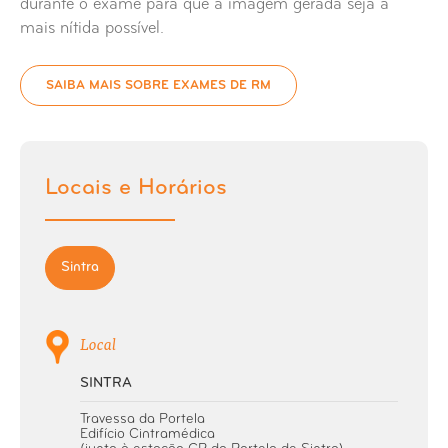
durante o exame para que a imagem gerada seja a
RM Cotovelo
mais nítida possível.
RM Coxa
SAIBA MAIS SOBRE EXAMES DE RM
RM Crânio
RM Joelho
Locais e Horários
RM Mão
Sintra
RM Medula
RM Ombro
Local
SINTRA
RM Órbita
Travessa da Portela
Edifício Cintramédica
RM Ouvido Médio e Labirinto