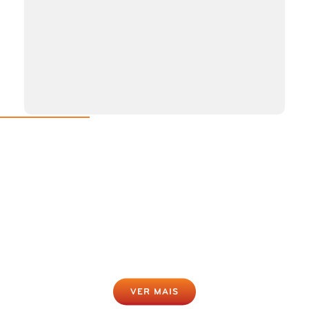
Rastreio da Obesidade Online
Gratuito
Clique para fazer agora
VER MAIS