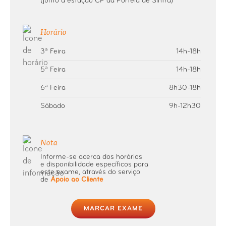
(junto à estação CP da Portela de Sintra)
Membranoso
Horário
RM Pé
3ª Feira
14h-18h
RM Pélvica
5ª Feira
14h-18h
6ª Feira
8h30-18h
RM Perna
Sábado
9h-12h30
RM Pescoço
Nota
RM Prostática
Informe-se acerca dos horários
e disponibilidade específicos para
este exame, através do serviço
RM Punho
de
Apoio ao Cliente
RM Região Craniofacial dos Seios
MARCAR EXAME
Perinasais e Glândulas Salivares