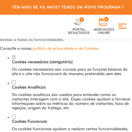
TEM MAIS DE 40 ANOS? TEMOS UM NOVO PROGRAMA PARA
Defina as suas preferências de
cookies para este website.
PORTAL
MARCAÇÕES
Este website utiliza cookies estritamente necessários, analíticos e
RESULTADOS
ONLINE
funcionais, para lhe oferecer uma boa experiência de navegação e
acesso a todas as funcionalidades.
Consulte a nossa
política de privacidade e de Cookies
.
Cookies necessários (obrigatório)
Os cookies necessários são cruciais para as funções básicas do
site e o site não funcionará da maneira pretendida sem eles
Cookies Analíticos
Os cookies analíticos são usados para entender como os
visitantes interagem com o site. Esses cookies ajudam a fornecer
informações sobre as métricas do número de visitantes, taxa de
rejeição, origem do tráfego, etc.
Cookies Funcionais
Os cookies funcionais ajudam a realizar certas funcionalidades,