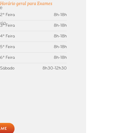
Horário geral para Exames
2ª Feira
8h-18h
3ª Feira
8h-18h
4ª Feira
8h-18h
5ª Feira
8h-18h
6ª Feira
8h-18h
Sábado
8h30-12h30
AME