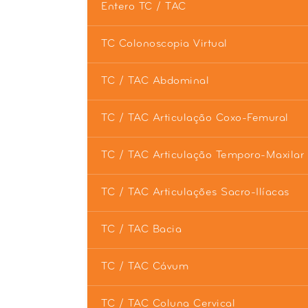
Entero TC / TAC
TC Colonoscopia Virtual
TC / TAC Abdominal
TC / TAC Articulação Coxo-Femural
TC / TAC Articulação Temporo-Maxilar
TC / TAC Articulações Sacro-Ilíacas
TC / TAC Bacia
TC / TAC Cávum
TC / TAC Coluna Cervical