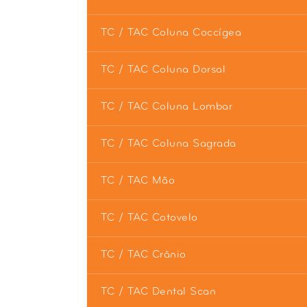
TC / TAC Coluna Coccígea
TC / TAC Coluna Dorsal
TC / TAC Coluna Lombar
TC / TAC Coluna Sagrada
TC / TAC Mão
TC / TAC Cotovelo
TC / TAC Crânio
TC / TAC Dental Scan