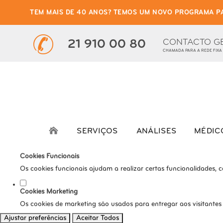
TEM MAIS DE 40 ANOS? TEMOS UM NOVO PROGRAMA P
Defina as suas preferênci
Este website utiliza cookies estritamente necessários, analíticos e func
CONTACTO G
21 910 00 80
CHAMADA PARA A REDE FIXA
Consulte a nossa
política de privacidade e de Cookies
.
Cookies necessários (obrigatório)
Os cookies necessários são cruciais para as funções básicas do s
Cookies Analíticos
Os cookies analíticos são usados para entender como os visitante
SERVIÇOS
ANÁLISES
MÉDIC
tráfego, etc.
Cookies Funcionais
Os cookies funcionais ajudam a realizar certas funcionalidades, 
Cookies Marketing
Os cookies de marketing são usados para entregar aos visitantes
Ajustar preferências
Aceitar Todos