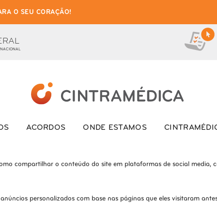
ARA O SEU CORAÇÃO!
as de cookies para este we
ionais, para lhe oferecer uma boa experiência de navegação e acesso a to
ERAL
 NACIONAL
ite e o site não funcionará da maneira pretendida sem eles
s interagem com o site. Esses cookies ajudam a fornecer informações so
OS
ACORDOS
ONDE ESTAMOS
CINTRAMÉDI
como compartilhar o conteúdo do site em plataformas de social media, co
 anúncios personalizados com base nas páginas que eles visitaram antes 