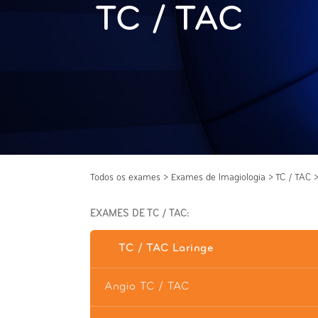
TC / TAC
Todos os exames
>
Exames de Imagiologia
>
TC / TAC
EXAMES DE TC / TAC:
TC / TAC Laringe
Angio TC / TAC