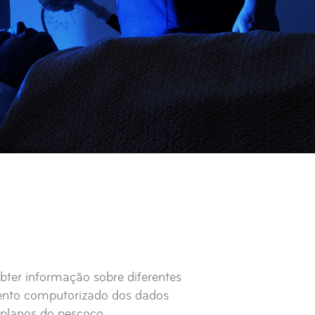
bter informação sobre diferentes
ento computorizado dos dados
planos do pescoço.