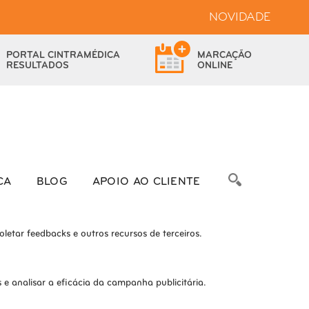
NOVIDADE
bsite.
PORTAL
CINTRAMÉDICA
MARCAÇÃO
das as funcionalidades.
RESULTADOS
ONLINE
bre as métricas do número de visitantes, taxa de rejeição, origem do
CA
BLOG
APOIO AO CLIENTE
letar feedbacks e outros recursos de terceiros.
e analisar a eficácia da campanha publicitária.