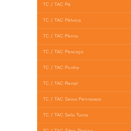
TC / TAC Pé
TC / TAC Pélvica
TC / TAC Perna
TC / TAC Pescoço
TC / TAC Punho
TC / TAC Renal
TC / TAC Seios Perinasais
TC / TAC Sela Turca
TC / TAC Tíbio-Társica