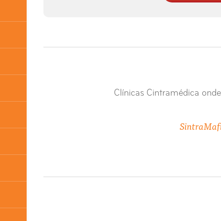
Clínicas Cintramédica onde
Sintra
Maf