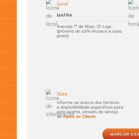
Local
MAFRA
Avenida 1º de Maio, 12-Loja
(próximo do café museus e casa
prata)
Nota
Informe-se acerca dos horários
e disponibilidade específicos para
este exame, através do serviço
de
Apoio ao Cliente
MARCAR EX