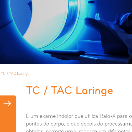
>
TC / TAC Laringe
TC / TAC Laringe
É um exame indolor que utiliza Raio-X para o
pontos do corpo, e que depois do processam
obtidos, permite uma imagem em diferentes 