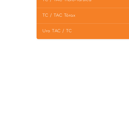
TC / TAC Tórax
Uro TAC / TC