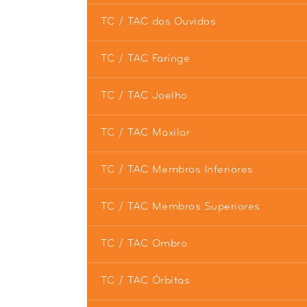
TC / TAC dos Ouvidos
TC / TAC Faringe
TC / TAC Joelho
TC / TAC Maxilar
TC / TAC Membros Inferiores
TC / TAC Membros Superiores
TC / TAC Ombro
TC / TAC Órbitas