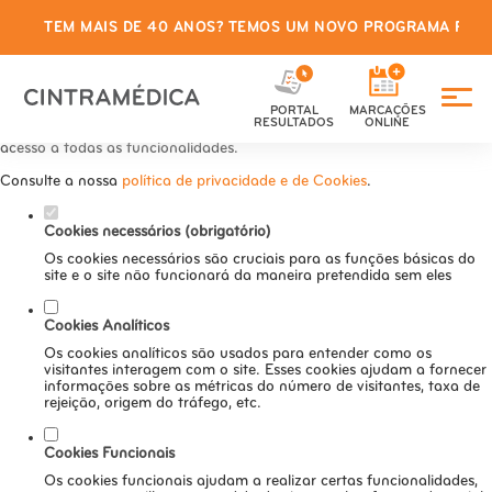
TEM MAIS DE 40 ANOS? TEMOS UM NOVO PROGRAMA PARA
Defina as suas preferências de
cookies para este website.
PORTAL
MARCAÇÕES
Este website utiliza cookies estritamente necessários, analíticos e
RESULTADOS
ONLINE
funcionais, para lhe oferecer uma boa experiência de navegação e
acesso a todas as funcionalidades.
Consulte a nossa
política de privacidade e de Cookies
.
Cookies necessários (obrigatório)
Os cookies necessários são cruciais para as funções básicas do
site e o site não funcionará da maneira pretendida sem eles
Cookies Analíticos
Os cookies analíticos são usados para entender como os
visitantes interagem com o site. Esses cookies ajudam a fornecer
informações sobre as métricas do número de visitantes, taxa de
rejeição, origem do tráfego, etc.
Cookies Funcionais
Os cookies funcionais ajudam a realizar certas funcionalidades,