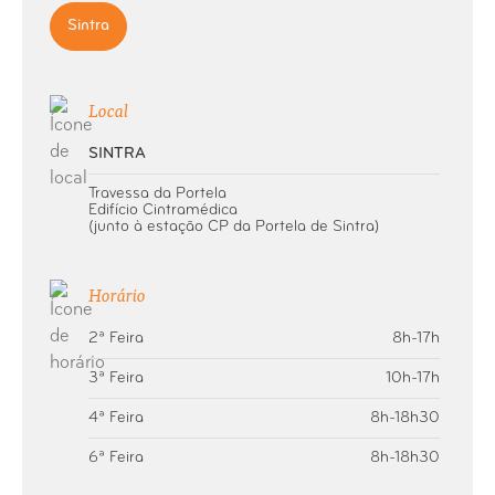
Sintra
Local
SINTRA
Travessa da Portela
Edifício Cintramédica
(junto à estação CP da Portela de Sintra)
Horário
2ª Feira
8h-17h
3ª Feira
10h-17h
4ª Feira
8h-18h30
6ª Feira
8h-18h30