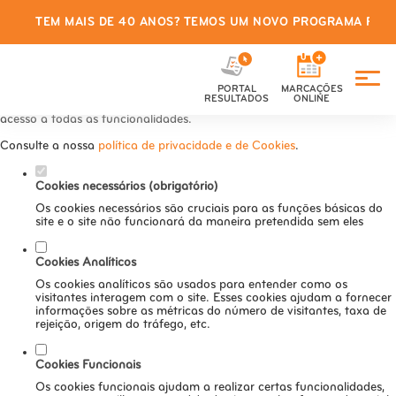
TEM MAIS DE 40 ANOS? TEMOS UM NOVO PROGRAMA PARA
Defina as suas preferências de
cookies para este website.
PORTAL
MARCAÇÕES
Este website utiliza cookies estritamente necessários, analíticos e
RESULTADOS
ONLINE
funcionais, para lhe oferecer uma boa experiência de navegação e
acesso a todas as funcionalidades.
Consulte a nossa
política de privacidade e de Cookies
.
Cookies necessários (obrigatório)
Os cookies necessários são cruciais para as funções básicas do
site e o site não funcionará da maneira pretendida sem eles
Cookies Analíticos
Os cookies analíticos são usados para entender como os
visitantes interagem com o site. Esses cookies ajudam a fornecer
informações sobre as métricas do número de visitantes, taxa de
rejeição, origem do tráfego, etc.
Cookies Funcionais
Os cookies funcionais ajudam a realizar certas funcionalidades,