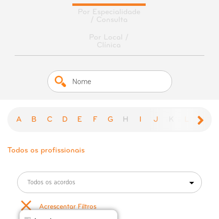
Por Especialidade
/ Consulta
Por Local /
Clínica
A
B
C
D
E
F
G
H
I
J
K
L
M
Todos os profissionais
Todos os acordos
Acrescentar Filtros