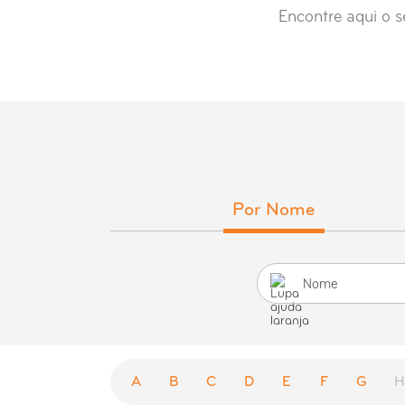
Encontre aqui o s
Por Nome
A
B
C
D
E
F
G
H