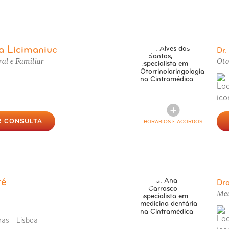
a Licimaniuc
Dr
al e Familiar
Oto
 CONSULTA
HORÁRIOS E ACORDOS
ré
Dr
Med
ras - Lisboa