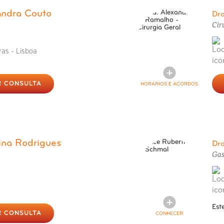
andra Couto
Dr
Cir
ras - Lisboa
 CONSULTA
HORÁRIOS E ACORDOS
ina Rodrigues
Dr
Gas
Est
 CONSULTA
CONHECER