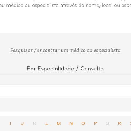
eu médico ou especialista através do nome, local ou esp
Pesquisar / encontrar um médico ou especialista
Por Especialidade / Consulta
I
J
K
L
M
N
O
P
Q
R