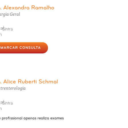
Alexandra Ramalho
a.
urgia Geral
Sintra
MARCAR CONSULTA
Alice Ruberti Schmal
a.
trenterologia
Sintra
e profissional apenas realiza exames