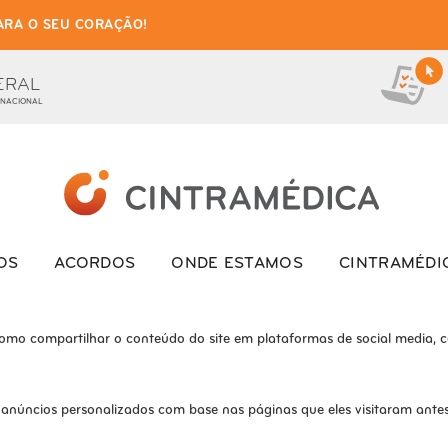
ARA O SEU CORAÇÃO!
as de cookies para este we
ionais, para lhe oferecer uma boa experiência de navegação e acesso a to
ERAL
 NACIONAL
ite e o site não funcionará da maneira pretendida sem eles
s interagem com o site. Esses cookies ajudam a fornecer informações so
OS
ACORDOS
ONDE ESTAMOS
CINTRAMÉDI
como compartilhar o conteúdo do site em plataformas de social media, co
 anúncios personalizados com base nas páginas que eles visitaram antes 