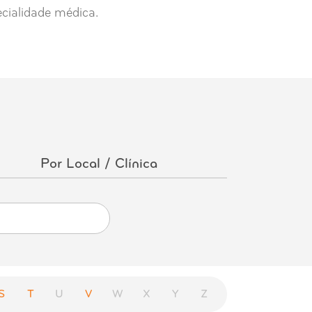
ecialidade médica.
Por Local / Clínica
S
T
U
V
W
X
Y
Z