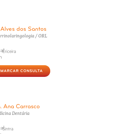
Alves dos Santos
.
rrinolaringologia / ORL
Ericeira
MARCAR CONSULTA
Ana Carrasco
a.
icina Dentária
Sintra