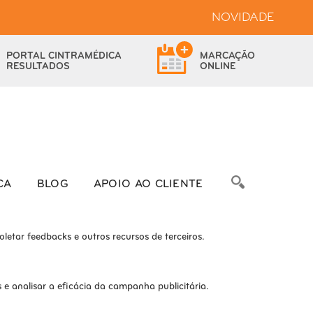
NOVIDADE
bsite.
PORTAL
CINTRAMÉDICA
MARCAÇÃO
das as funcionalidades.
RESULTADOS
ONLINE
bre as métricas do número de visitantes, taxa de rejeição, origem do
CA
BLOG
APOIO AO CLIENTE
letar feedbacks e outros recursos de terceiros.
e analisar a eficácia da campanha publicitária.