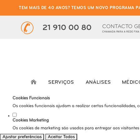
TEM MAIS DE 40 ANOS? TEMOS UM NOVO PROGRAMA P
Defina as suas preferênci
Este website utiliza cookies estritamente necessários, analíticos e func
CONTACTO G
21 910 00 80
CHAMADA PARA A REDE FIXA
Consulte a nossa
política de privacidade e de Cookies
.
Cookies necessários (obrigatório)
Os cookies necessários são cruciais para as funções básicas do s
Cookies Analíticos
Os cookies analíticos são usados para entender como os visitante
SERVIÇOS
ANÁLISES
MÉDIC
tráfego, etc.
Cookies Funcionais
Os cookies funcionais ajudam a realizar certas funcionalidades, 
Cookies Marketing
Os cookies de marketing são usados para entregar aos visitantes
Ajustar preferências
Aceitar Todos