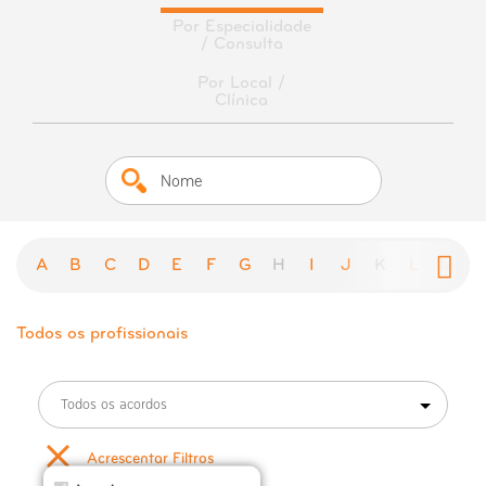
Por Especialidade
/ Consulta
Por Local /
Clínica
A
B
C
D
E
F
G
H
I
J
K
L
M
Todos os profissionais
Todos os acordos
Acrescentar Filtros