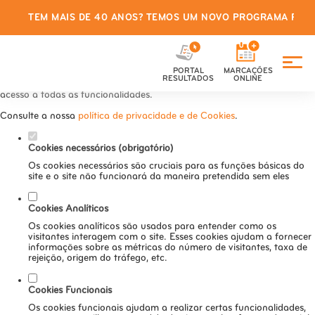
TEM MAIS DE 40 ANOS? TEMOS UM NOVO PROGRAMA PARA
Defina as suas preferências de
cookies para este website.
PORTAL
MARCAÇÕES
Este website utiliza cookies estritamente necessários, analíticos e
RESULTADOS
ONLINE
funcionais, para lhe oferecer uma boa experiência de navegação e
acesso a todas as funcionalidades.
Consulte a nossa
política de privacidade e de Cookies
.
Cookies necessários (obrigatório)
Os cookies necessários são cruciais para as funções básicas do
site e o site não funcionará da maneira pretendida sem eles
Cookies Analíticos
Os cookies analíticos são usados para entender como os
visitantes interagem com o site. Esses cookies ajudam a fornecer
informações sobre as métricas do número de visitantes, taxa de
rejeição, origem do tráfego, etc.
Cookies Funcionais
Os cookies funcionais ajudam a realizar certas funcionalidades,