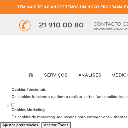
TEM MAIS DE 40 ANOS? TEMOS UM NOVO PROGRAMA P
Defina as suas preferênci
Este website utiliza cookies estritamente necessários, analíticos e func
CONTACTO G
21 910 00 80
CHAMADA PARA A REDE FIXA
Consulte a nossa
política de privacidade e de Cookies
.
Cookies necessários (obrigatório)
Os cookies necessários são cruciais para as funções básicas do s
Cookies Analíticos
Os cookies analíticos são usados para entender como os visitante
SERVIÇOS
ANÁLISES
MÉDIC
tráfego, etc.
Cookies Funcionais
Os cookies funcionais ajudam a realizar certas funcionalidades, 
Cookies Marketing
Os cookies de marketing são usados para entregar aos visitantes
Ajustar preferências
Aceitar Todos