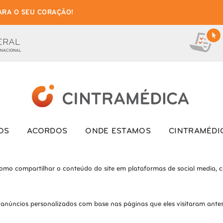
ARA O SEU CORAÇÃO!
as de cookies para este we
ionais, para lhe oferecer uma boa experiência de navegação e acesso a to
ERAL
 NACIONAL
ite e o site não funcionará da maneira pretendida sem eles
s interagem com o site. Esses cookies ajudam a fornecer informações so
OS
ACORDOS
ONDE ESTAMOS
CINTRAMÉDI
como compartilhar o conteúdo do site em plataformas de social media, co
 anúncios personalizados com base nas páginas que eles visitaram antes 