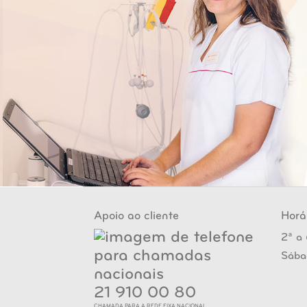
Apoio ao cliente
Horá
2ª a 
Sába
21 910 00 80
CHAMADA PARA A REDE FIXA NACIONAL