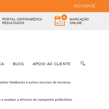
NOVIDADE
bsite.
PORTAL
CINTRAMÉDICA
MARCAÇÃO
das as funcionalidades.
RESULTADOS
ONLINE
bre as métricas do número de visitantes, taxa de rejeição, origem do
CA
BLOG
APOIO AO CLIENTE
letar feedbacks e outros recursos de terceiros.
e analisar a eficácia da campanha publicitária.