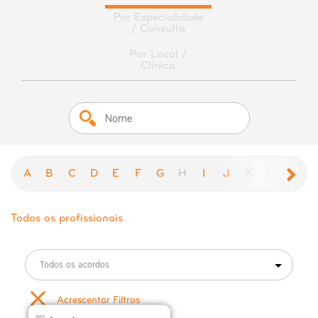
Por Especialidade
/ Consulta
Por Local /
Clínica
A
B
C
D
E
F
G
H
I
J
K
L
M
Todos os profissionais
Todos os acordos
Acrescentar Filtros