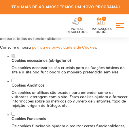
TEM MAIS DE 40 ANOS? TEMOS UM NOVO PROGRAMA PARA
Defina as suas preferências de
cookies para este website.
PORTAL
MARCAÇÕES
Este website utiliza cookies estritamente necessários, analíticos e
RESULTADOS
ONLINE
funcionais, para lhe oferecer uma boa experiência de navegação e
acesso a todas as funcionalidades.
Consulte a nossa
política de privacidade e de Cookies
.
Cookies necessários (obrigatório)
Os cookies necessários são cruciais para as funções básicas do
site e o site não funcionará da maneira pretendida sem eles
Cookies Analíticos
Os cookies analíticos são usados para entender como os
visitantes interagem com o site. Esses cookies ajudam a fornecer
informações sobre as métricas do número de visitantes, taxa de
rejeição, origem do tráfego, etc.
Cookies Funcionais
Os cookies funcionais ajudam a realizar certas funcionalidades,