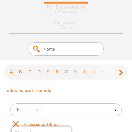
Por Especialidade
/ Consulta
Por Local /
Clínica
A
B
C
D
E
F
G
H
I
J
K
L
M
Todos os profissionais
Todos os acordos
Acrescentar Filtros