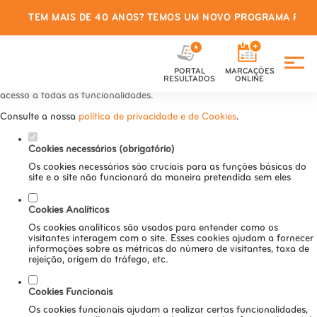
TEM MAIS DE 40 ANOS? TEMOS UM NOVO PROGRAMA PARA
Defina as suas preferências de
cookies para este website.
PORTAL
MARCAÇÕES
Este website utiliza cookies estritamente necessários, analíticos e
RESULTADOS
ONLINE
funcionais, para lhe oferecer uma boa experiência de navegação e
acesso a todas as funcionalidades.
Consulte a nossa
política de privacidade e de Cookies
.
Cookies necessários (obrigatório)
Os cookies necessários são cruciais para as funções básicas do
site e o site não funcionará da maneira pretendida sem eles
Cookies Analíticos
Os cookies analíticos são usados para entender como os
visitantes interagem com o site. Esses cookies ajudam a fornecer
informações sobre as métricas do número de visitantes, taxa de
rejeição, origem do tráfego, etc.
Cookies Funcionais
Os cookies funcionais ajudam a realizar certas funcionalidades,