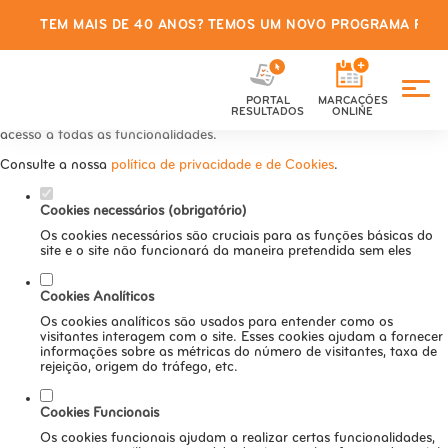
TEM MAIS DE 40 ANOS? TEMOS UM NOVO PROGRAMA PARA
Defina as suas preferências de
cookies para este website.
PORTAL
MARCAÇÕES
Este website utiliza cookies estritamente necessários, analíticos e
RESULTADOS
ONLINE
funcionais, para lhe oferecer uma boa experiência de navegação e
acesso a todas as funcionalidades.
Consulte a nossa
política de privacidade e de Cookies
.
Cookies necessários (obrigatório)
Os cookies necessários são cruciais para as funções básicas do
site e o site não funcionará da maneira pretendida sem eles
Cookies Analíticos
Os cookies analíticos são usados para entender como os
visitantes interagem com o site. Esses cookies ajudam a fornecer
informações sobre as métricas do número de visitantes, taxa de
rejeição, origem do tráfego, etc.
Cookies Funcionais
Os cookies funcionais ajudam a realizar certas funcionalidades,