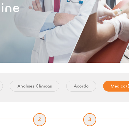
ine
Análises Clínicas
Acordo
Médico/E
2
3