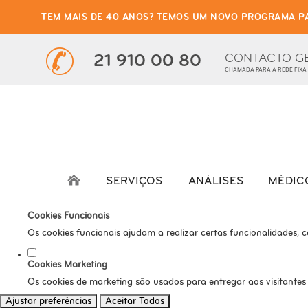
TEM MAIS DE 40 ANOS? TEMOS UM NOVO PROGRAMA P
Defina as suas preferênci
Este website utiliza cookies estritamente necessários, analíticos e func
CONTACTO G
21 910 00 80
CHAMADA PARA A REDE FIXA
Consulte a nossa
política de privacidade e de Cookies
.
Cookies necessários (obrigatório)
Os cookies necessários são cruciais para as funções básicas do s
Cookies Analíticos
Os cookies analíticos são usados para entender como os visitante
SERVIÇOS
ANÁLISES
MÉDIC
tráfego, etc.
Cookies Funcionais
Os cookies funcionais ajudam a realizar certas funcionalidades, 
Cookies Marketing
Os cookies de marketing são usados para entregar aos visitantes
Ajustar preferências
Aceitar Todos