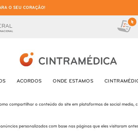
ARA O SEU CORAÇÃO!
as de cookies para este we
ionais, para lhe oferecer uma boa experiência de navegação e acesso a to
ERAL
 NACIONAL
ite e o site não funcionará da maneira pretendida sem eles
s interagem com o site. Esses cookies ajudam a fornecer informações so
OS
ACORDOS
ONDE ESTAMOS
CINTRAMÉDI
como compartilhar o conteúdo do site em plataformas de social media, co
 anúncios personalizados com base nas páginas que eles visitaram antes 