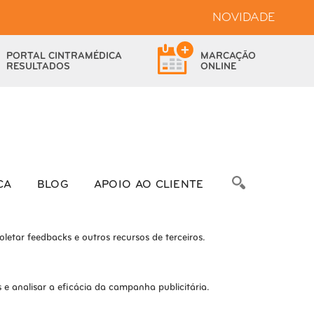
NOVIDADE
bsite.
PORTAL
CINTRAMÉDICA
MARCAÇÃO
das as funcionalidades.
RESULTADOS
ONLINE
bre as métricas do número de visitantes, taxa de rejeição, origem do
CA
BLOG
APOIO AO CLIENTE
letar feedbacks e outros recursos de terceiros.
e analisar a eficácia da campanha publicitária.