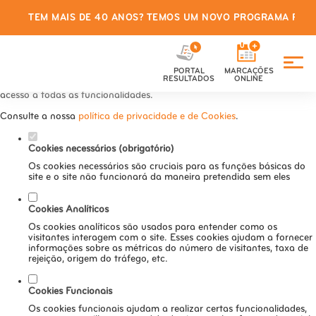
TEM MAIS DE 40 ANOS? TEMOS UM NOVO PROGRAMA PARA
Defina as suas preferências de
cookies para este website.
PORTAL
MARCAÇÕES
Este website utiliza cookies estritamente necessários, analíticos e
RESULTADOS
ONLINE
funcionais, para lhe oferecer uma boa experiência de navegação e
acesso a todas as funcionalidades.
Consulte a nossa
política de privacidade e de Cookies
.
Cookies necessários (obrigatório)
Os cookies necessários são cruciais para as funções básicas do
site e o site não funcionará da maneira pretendida sem eles
Cookies Analíticos
Os cookies analíticos são usados para entender como os
visitantes interagem com o site. Esses cookies ajudam a fornecer
informações sobre as métricas do número de visitantes, taxa de
rejeição, origem do tráfego, etc.
Cookies Funcionais
Os cookies funcionais ajudam a realizar certas funcionalidades,