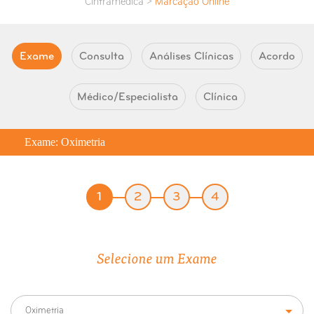
Cintramédica >
Marcação Online
Exame
Consulta
Análises Clínicas
Acordo
Médico/Especialista
Clínica
Exame: Oximetria
1
2
3
4
Selecione um Exame
Oximetria