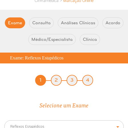
Cintramédica >
Marcação Online
Exame
Consulta
Análises Clínicas
Acordo
Médico/Especialista
Clínica
Exame: Reflexos Estapédicos
1
2
3
4
Selecione um Exame
Reflexos Estapédicos