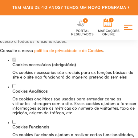
TEM MAIS DE 40 ANOS? TEMOS UM NOVO PROGRAMA PARA
Defina as suas preferências de
cookies para este website.
PORTAL
MARCAÇÕES
Este website utiliza cookies estritamente necessários, analíticos e
RESULTADOS
ONLINE
funcionais, para lhe oferecer uma boa experiência de navegação e
acesso a todas as funcionalidades.
Consulte a nossa
política de privacidade e de Cookies
.
Cookies necessários (obrigatório)
Os cookies necessários são cruciais para as funções básicas do
site e o site não funcionará da maneira pretendida sem eles
Cookies Analíticos
Os cookies analíticos são usados para entender como os
visitantes interagem com o site. Esses cookies ajudam a fornecer
informações sobre as métricas do número de visitantes, taxa de
rejeição, origem do tráfego, etc.
Cookies Funcionais
Os cookies funcionais ajudam a realizar certas funcionalidades,