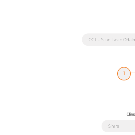
1
Clíni