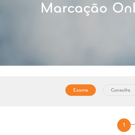
Marcação Onl
Exame
Consulta
1