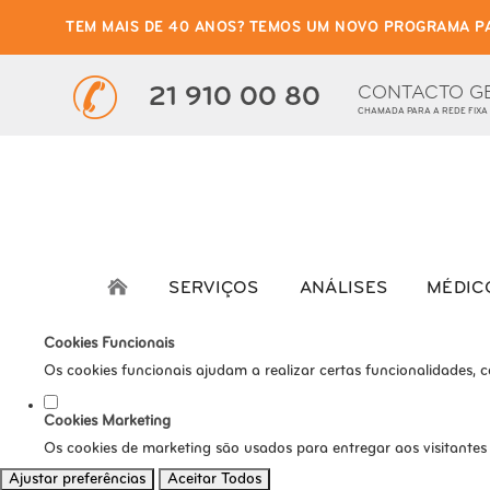
TEM MAIS DE 40 ANOS? TEMOS UM NOVO PROGRAMA P
Defina as suas preferênci
Este website utiliza cookies estritamente necessários, analíticos e func
CONTACTO G
21 910 00 80
CHAMADA PARA A REDE FIXA
Consulte a nossa
política de privacidade e de Cookies
.
Cookies necessários (obrigatório)
Os cookies necessários são cruciais para as funções básicas do s
Cookies Analíticos
Os cookies analíticos são usados para entender como os visitante
SERVIÇOS
ANÁLISES
MÉDIC
tráfego, etc.
Cookies Funcionais
Os cookies funcionais ajudam a realizar certas funcionalidades, 
Cookies Marketing
Os cookies de marketing são usados para entregar aos visitantes
Ajustar preferências
Aceitar Todos