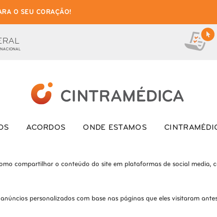
ARA O SEU CORAÇÃO!
as de cookies para este we
ionais, para lhe oferecer uma boa experiência de navegação e acesso a to
ERAL
 NACIONAL
ite e o site não funcionará da maneira pretendida sem eles
s interagem com o site. Esses cookies ajudam a fornecer informações so
OS
ACORDOS
ONDE ESTAMOS
CINTRAMÉDI
como compartilhar o conteúdo do site em plataformas de social media, co
 anúncios personalizados com base nas páginas que eles visitaram antes 