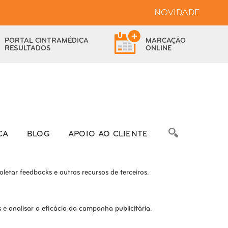
NOVIDADE
bsite.
PORTAL
CINTRAMÉDICA
MARCAÇÃO
das as funcionalidades.
RESULTADOS
ONLINE
bre as métricas do número de visitantes, taxa de rejeição, origem do
CA
BLOG
APOIO AO CLIENTE
letar feedbacks e outros recursos de terceiros.
e analisar a eficácia da campanha publicitária.