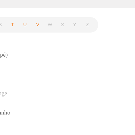
S
T
U
V
W
X
Y
Z
pé)
nge
unho