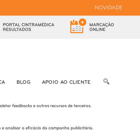
NOVIDADE
bsite.
PORTAL
CINTRAMÉDICA
MARCAÇÃO
das as funcionalidades.
RESULTADOS
ONLINE
bre as métricas do número de visitantes, taxa de rejeição, origem do
CA
BLOG
APOIO AO CLIENTE
letar feedbacks e outros recursos de terceiros.
e analisar a eficácia da campanha publicitária.