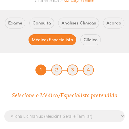
Cintramédica >
Marcação Online
Exame
Consulta
Análises Clínicas
Acordo
Médico/Especialista
Clínica
1
2
3
4
Selecione o Médico/Especialista pretendido