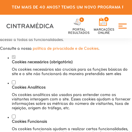
TEM MAIS DE 40 ANOS? TEMOS UM NOVO PROGRAMA PARA
Defina as suas preferências de
cookies para este website.
PORTAL
MARCAÇÕES
Este website utiliza cookies estritamente necessários, analíticos e
RESULTADOS
ONLINE
funcionais, para lhe oferecer uma boa experiência de navegação e
acesso a todas as funcionalidades.
Consulte a nossa
política de privacidade e de Cookies
.
Cookies necessários (obrigatório)
Os cookies necessários são cruciais para as funções básicas do
site e o site não funcionará da maneira pretendida sem eles
Cookies Analíticos
Os cookies analíticos são usados para entender como os
visitantes interagem com o site. Esses cookies ajudam a fornecer
informações sobre as métricas do número de visitantes, taxa de
rejeição, origem do tráfego, etc.
Cookies Funcionais
Os cookies funcionais ajudam a realizar certas funcionalidades,