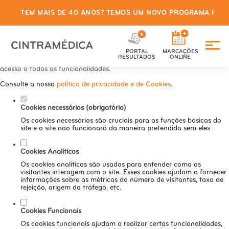
TEM MAIS DE 40 ANOS? TEMOS UM NOVO PROGRAMA PARA
Defina as suas preferências de
cookies para este website.
PORTAL
MARCAÇÕES
Este website utiliza cookies estritamente necessários, analíticos e
RESULTADOS
ONLINE
funcionais, para lhe oferecer uma boa experiência de navegação e
acesso a todas as funcionalidades.
Consulte a nossa
política de privacidade e de Cookies
.
Cookies necessários (obrigatório)
Os cookies necessários são cruciais para as funções básicas do
site e o site não funcionará da maneira pretendida sem eles
Cookies Analíticos
Os cookies analíticos são usados para entender como os
visitantes interagem com o site. Esses cookies ajudam a fornecer
informações sobre as métricas do número de visitantes, taxa de
rejeição, origem do tráfego, etc.
Cookies Funcionais
Os cookies funcionais ajudam a realizar certas funcionalidades,