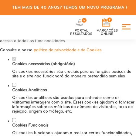
TEM MAIS DE 40 ANOS? TEMOS UM NOVO PROGRAMA PARA
Defina as suas preferências de
cookies para este website.
PORTAL
MARCAÇÕES
Este website utiliza cookies estritamente necessários, analíticos e
RESULTADOS
ONLINE
funcionais, para lhe oferecer uma boa experiência de navegação e
acesso a todas as funcionalidades.
Consulte a nossa
política de privacidade e de Cookies
.
Cookies necessários (obrigatório)
Os cookies necessários são cruciais para as funções básicas do
site e o site não funcionará da maneira pretendida sem eles
Cookies Analíticos
Os cookies analíticos são usados para entender como os
visitantes interagem com o site. Esses cookies ajudam a fornecer
informações sobre as métricas do número de visitantes, taxa de
rejeição, origem do tráfego, etc.
Cookies Funcionais
Os cookies funcionais ajudam a realizar certas funcionalidades,